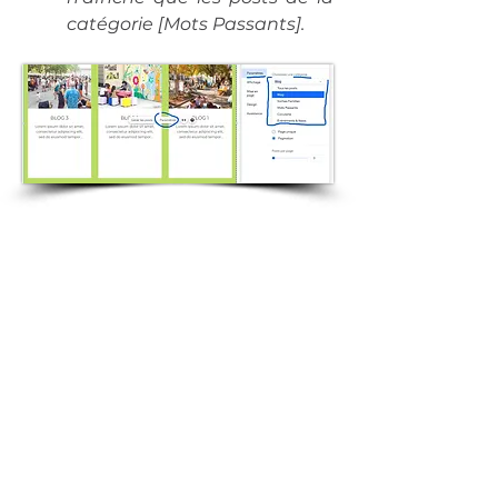
catégorie [Mots Passants].
Abonnez-vous à notre newsletter
Afin d'être informé sur nos prochains
événements pour petits et grands !
Activités de la Petite-Enfance
Programme du Centre de Loisirs (Enfant +
Ado)
La vie du quartier Belcier
Séjours + Sorties familles + Cocuisine
. . . . . . . . . . . . . . . . . . . .