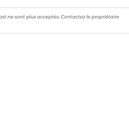
st ne sont plus acceptés. Contactez le propriétaire
Cocuisine Plancha
SPE
Abonnez-vous à notre newsletter
être informé sur nos prochains événements pour petits et 
Activités de la Petite-Enfance
Programme du Centre de Loisirs (Enfant + Ado)
La vie du quartier Belcier
Séjours + Sorties familles + Cocuisine
. . . . . . . . . . . . . . . . . . . .