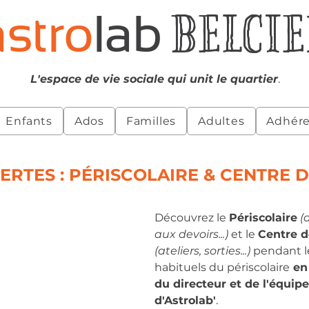
BELCIE
astro
lab
L'espace de vie sociale qui unit le quartier
.
Enfants
Ados
Familles
Adultes
Adhére
RTES : PÉRISCOLAIRE & CENTRE D
Découvrez le 
Périscolaire
 (
aux devoirs...) 
et le 
Centre d
(ateliers, sorties...) 
pendant le
habituels du périscolaire
 en
du directeur et de l'équip
d'Astrolab'
.