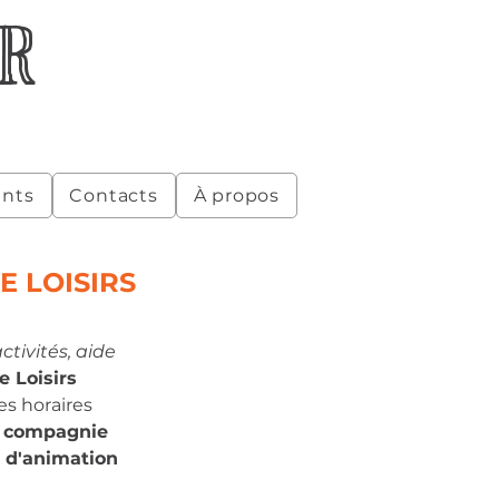
R
nts
Contacts
À propos
E LOISIRS
activités, aide 
e Loisirs
s horaires 
 compagnie 
e d'animation 