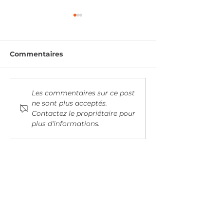
Commentaires
Cocuisine Plancha
SPECTACLE D
Les commentaires sur ce post
THEÂTRE
ne sont plus acceptés.
Contactez le propriétaire pour
plus d'informations.
Abonnez-vous à notre newsletter
Afin d'être informé sur nos prochains
événements pour petits et grands !